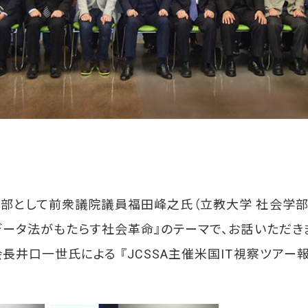
部として前衆議院議員福田峰之氏（立教大学 社会学部 
データ法がもたらす社会革命』のテーマで、お話いただき
長井口一世氏による 『JCSSA主催米国IT視察ツアー