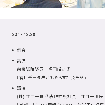
2017.12.20
例会
講演
前衆議院議員 福田峰之氏
『官民データ法がもたらす社会革命』
講演
(株) 井口一世 代表取締役社長 井口一世氏