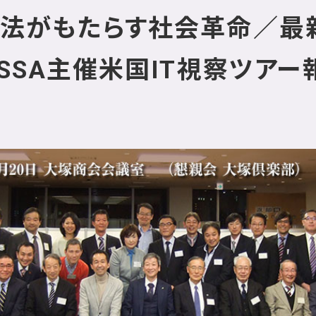
法がもたらす社会革命／最新
CSSA主催米国IT視察ツアー